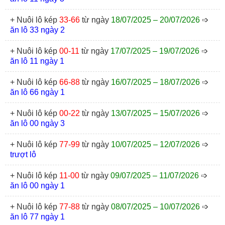
+ Nuôi lô kép
33-66
từ ngày
18/07/2025 – 20/07/2026
➩
ăn lô 33 ngày 2
+ Nuôi lô kép
00-11
từ ngày
17/07/2025 – 19/07/2026
➩
ăn lô 11 ngày 1
+ Nuôi lô kép
66-88
từ ngày
16/07/2025 – 18/07/2026
➩
ăn lô 66 ngày 1
+ Nuôi lô kép
00-22
từ ngày
13/07/2025 – 15/07/2026
➩
ăn lô 00 ngày 3
+ Nuôi lô kép
77-99
từ ngày
10/07/2025 – 12/07/2026
➩
trượt lô
+ Nuôi lô kép
11-00
từ ngày
09/07/2025 – 11/07/2026
➩
ăn lô 00 ngày 1
+ Nuôi lô kép
77-88
từ ngày
08/07/2025 – 10/07/2026
➩
ăn lô 77 ngày 1