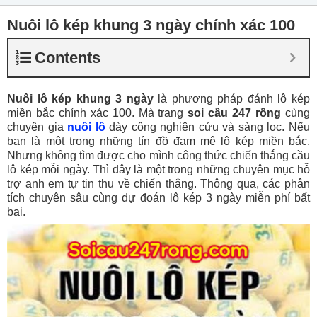
Nuôi lô kép khung 3 ngày chính xác 100
Contents
Nuôi lô kép khung 3 ngày
là phương pháp đánh lô kép
miền bắc chính xác 100. Mà trang
soi cầu 247 rồng
cùng
chuyên gia
nuôi lô
dày công nghiên cứu và sàng lọc. Nếu
bạn là một trong những tín đồ đam mê lô kép miền bắc.
Nhưng không tìm được cho mình công thức chiến thắng cầu
lô kép mỗi ngày. Thì đây là một trong những chuyên mục hỗ
trợ anh em tự tin thu về chiến thắng. Thông qua, các phân
tích chuyên sâu cùng dự đoán lô kép 3 ngày miễn phí bất
bại.