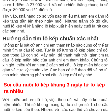
ta có 1 điểm là 27.000 vnd. Và nếu chiến thắng chúng ta sẽ
được 80.000 vnd / 1 điểm lô.
Tùy vào, khả năng có số vốn bao nhiêu mà anh em đánh lô
kép tăng dần lên theo ngày nuôi. Nhưng tránh bỏ dở cầu
nuôi lô kép vì khả năng lô kép xuất hiện ngày cuối là rất cao
các bạn nhé.
Hướng dẫn tìm lô kép chuẩn xác nhất
Không phải bất cứ anh chị em tham khảo nào cũng có thể tự
mình tìm ra cầu lô kép. Tuy là số lượng lô kép bằng chỉ gói
gọn trong 10 con số. Vậy nên, để tránh mất thời gian tìm ra
cầu lô kép miền bắc của anh chị em tham khảo. Chúng tôi
xin giới thiệu tới anh em 2 cách soi cầu lô kép miền bắc đơn
giản và cực kỳ chuẩn xác. Các bạn có thể theo dõi và bỏ túi
cho mình phương pháp soi cầu lô kép mới này nhé.
Soi cầu nuôi lô kép khung 3 ngày từ lô kép
ra nhiều
Với nhiều anh em lô thủ, việc theo dõi và thấy lô kép xuất
hiện nhiều. Thì sẽ không mang lại lựa chọn số 1 cho cầu
nuôi lô kép tiếp theo. Nhưng với các cao thủ và chuyên gia