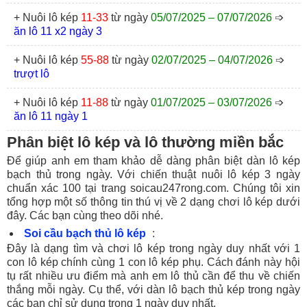
+ Nuôi lô kép
11-33
từ ngày
05/07/2025 – 07/07/2026
➩
ăn lô 11 x2 ngày 3
+ Nuôi lô kép
55-88
từ ngày
02/07/2025 – 04/07/2026
➩
trượt lô
+ Nuôi lô kép
11-88
từ ngày
01/07/2025 – 03/07/2026
➩
ăn lô 11 ngày 1
Phân biệt lô kép và lô thường miền bắc
Để giúp anh em tham khảo dễ dàng phân biệt dàn lô kép
bạch thủ trong ngày. Với chiến thuật nuôi lô kép 3 ngày
chuẩn xác 100 tại trang soicau247rong.com. Chúng tôi xin
tổng hợp một số thông tin thú vị về 2 dạng chơi lô kép dưới
đây. Các bạn cùng theo dõi nhé.
Soi cầu bạch thủ lô kép
:
Đây là dạng tìm và chơi lô kép trong ngày duy nhất với 1
con lô kép chính cùng 1 con lô kép phụ. Cách đánh này hội
tụ rất nhiều ưu điểm mà anh em lô thủ cần để thu về chiến
thắng mỗi ngày. Cụ thể, với dàn lô bạch thủ kép trong ngày
các bạn chỉ sử dụng trong 1 ngày duy nhất.