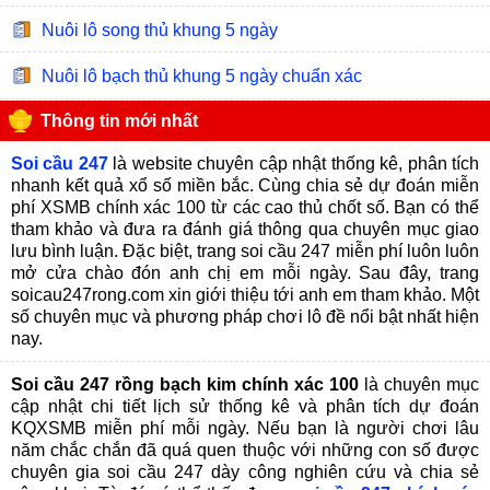
Nuôi lô song thủ khung 5 ngày
Nuôi lô bạch thủ khung 5 ngày chuẩn xác
Thông tin mới nhất
Soi cầu 247
là website chuyên cập nhật thống kê, phân tích
nhanh kết quả xổ số miền bắc. Cùng chia sẻ dự đoán miễn
phí XSMB chính xác 100 từ các cao thủ chốt số. Bạn có thể
tham khảo và đưa ra đánh giá thông qua chuyên mục giao
lưu bình luận. Đặc biệt, trang soi cầu 247 miễn phí luôn luôn
mở cửa chào đón anh chị em mỗi ngày. Sau đây, trang
soicau247rong.com xin giới thiệu tới anh em tham khảo. Một
số chuyên mục và phương pháp chơi lô đề nổi bật nhất hiện
nay.
Soi cầu 247 rồng bạch kim chính xác 100
là chuyên mục
cập nhật chi tiết lịch sử thống kê và phân tích dự đoán
KQXSMB miễn phí mỗi ngày. Nếu bạn là người chơi lâu
năm chắc chắn đã quá quen thuộc với những con số được
chuyên gia soi cầu 247 dày công nghiên cứu và chia sẻ