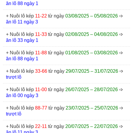
ăn lô 88 ngày 1
+ Nuôi lô kép
11-22
từ ngày
03/08/2025 – 05/08/2026
➩
ăn lô 11 ngày 3
+ Nuôi lô kép
11-33
từ ngày
02/08/2025 – 04/08/2026
➩
ăn lô 33 ngày 1
+ Nuôi lô kép
11-88
từ ngày
01/08/2025 – 03/08/2026
➩
ăn lô 88 ngày 1
+ Nuôi lô kép
33-66
từ ngày
29/07/2025 – 31/07/2026
➩
trượt lô
+ Nuôi lô kép
11-00
từ ngày
26/07/2025 – 28/07/2026
➩
ăn lô 00 ngày 3
+ Nuôi lô kép
88-77
từ ngày
23/07/2025 – 25/07/2026
➩
trượt lô
+ Nuôi lô kép
22-11
từ ngày
20/07/2025 – 22/07/2026
➩
ăn lô 11 ngày 3