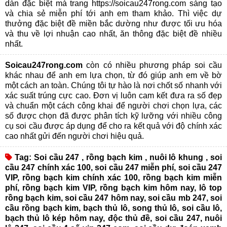
dàn đặc biệt mà trang https://soicau247rong.com sáng tạo
và chia sẻ miễn phí tới anh em tham khảo. Thì việc dự
thưởng đặc biệt đề miền bắc dường như được tối ưu hóa
và thu về lợi nhuận cao nhất, ăn thông đặc biệt đề nhiều
nhất.
Soicau247rong.com
còn có nhiều phương pháp soi cầu
khác nhau để anh em lựa chọn, từ đó giúp anh em về bờ
một cách an toàn. Chúng tôi tự hào là nơi chốt số nhanh với
xác suất trúng cực cao. Đơn vị luôn cam kết đưa ra số đẹp
và chuẩn một cách công khai để người chơi chọn lựa, các
số được chọn đã được phân tích kỹ lưỡng với nhiều công
cụ soi cầu được áp dụng để cho ra kết quả với độ chính xác
cao nhất gửi đến người chơi hiệu quả.
Tag: Soi cầu 247 , rồng bạch kim , nuôi lô khung , soi
cầu 247 chính xác 100, soi cầu 247 miễn phí, soi cầu 247
VIP, rồng bạch kim chính xác 100, rồng bạch kim miễn
phí, rồng bạch kim VIP, rồng bạch kim hôm nay, lô top
rồng bạch kim, soi cầu 247 hôm nay, soi cầu mb 247, soi
cầu rồng bạch kim, bạch thủ lô, song thủ lô, soi cầu lô,
bạch thủ lô kép hôm nay, độc thủ đề, soi cầu 247, nuôi