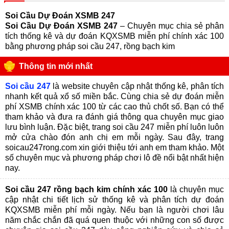
Soi Cầu Dự Đoán XSMB 247
Soi Cầu Dự Đoán XSMB 247
– Chuyên mục chia sẻ phân
tích thống kê và dự đoán KQXSMB miễn phí chính xác 100
bằng phương pháp soi cầu 247, rồng bạch kim
Thông tin mới nhất
Soi cầu 247
là website chuyên cập nhật thống kê, phân tích
nhanh kết quả xổ số miền bắc. Cùng chia sẻ dự đoán miễn
phí XSMB chính xác 100 từ các cao thủ chốt số. Bạn có thể
tham khảo và đưa ra đánh giá thông qua chuyên mục giao
lưu bình luận. Đặc biệt, trang soi cầu 247 miễn phí luôn luôn
mở cửa chào đón anh chị em mỗi ngày. Sau đây, trang
soicau247rong.com xin giới thiệu tới anh em tham khảo. Một
số chuyên mục và phương pháp chơi lô đề nổi bật nhất hiện
nay.
Soi cầu 247 rồng bạch kim chính xác 100
là chuyên mục
cập nhật chi tiết lịch sử thống kê và phân tích dự đoán
KQXSMB miễn phí mỗi ngày. Nếu bạn là người chơi lâu
năm chắc chắn đã quá quen thuộc với những con số được