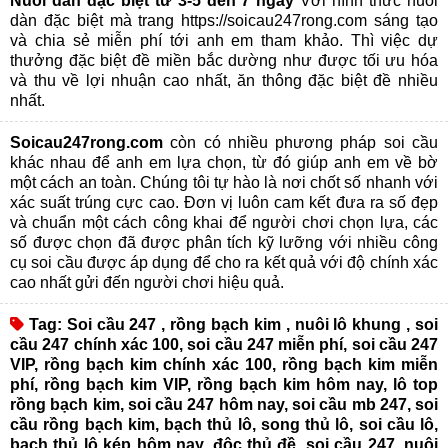
Nuôi dàn đặc biệt từ 3-5 đến 7 ngày
Với hình thức nuôi
dàn đặc biệt mà trang https://soicau247rong.com sáng tạo
và chia sẻ miễn phí tới anh em tham khảo. Thì việc dự
thưởng đặc biệt đề miền bắc dường như được tối ưu hóa
và thu về lợi nhuận cao nhất, ăn thông đặc biệt đề nhiều
nhất.
Soicau247rong.com
còn có nhiều phương pháp soi cầu
khác nhau để anh em lựa chọn, từ đó giúp anh em về bờ
một cách an toàn. Chúng tôi tự hào là nơi chốt số nhanh với
xác suất trúng cực cao. Đơn vị luôn cam kết đưa ra số đẹp
và chuẩn một cách công khai để người chơi chọn lựa, các
số được chọn đã được phân tích kỹ lưỡng với nhiều công
cụ soi cầu được áp dụng để cho ra kết quả với độ chính xác
cao nhất gửi đến người chơi hiệu quả.
Tag: Soi cầu 247 , rồng bạch kim , nuôi lô khung , soi
cầu 247 chính xác 100, soi cầu 247 miễn phí, soi cầu 247
VIP, rồng bạch kim chính xác 100, rồng bạch kim miễn
phí, rồng bạch kim VIP, rồng bạch kim hôm nay, lô top
rồng bạch kim, soi cầu 247 hôm nay, soi cầu mb 247, soi
cầu rồng bạch kim, bạch thủ lô, song thủ lô, soi cầu lô,
bạch thủ lô kép hôm nay, độc thủ đề, soi cầu 247, nuôi