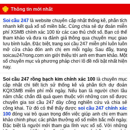
Thông tin mới nhất
Soi cầu 247
là website chuyên cập nhật thống kê, phân tích
nhanh kết quả xổ số miền bắc. Cùng chia sẻ dự đoán miễn
phí XSMB chính xác 100 từ các cao thủ chốt số. Bạn có thể
tham khảo và đưa ra đánh giá thông qua chuyên mục giao
lưu bình luận. Đặc biệt, trang soi cầu 247 miễn phí luôn luôn
mở cửa chào đón anh chị em mỗi ngày. Sau đây, trang
soicau247rong.com xin giới thiệu tới anh em tham khảo. Một
số chuyên mục và phương pháp chơi lô đề nổi bật nhất hiện
nay.
Soi cầu 247 rồng bạch kim chính xác 100
là chuyên mục
cập nhật chi tiết lịch sử thống kê và phân tích dự đoán
KQXSMB miễn phí mỗi ngày. Nếu bạn là người chơi lâu
năm chắc chắn đã quá quen thuộc với những con số được
chuyên gia soi cầu 247 dày công nghiên cứu và chia sẻ
công khai. Từ đó có thể thấy được
soi cầu 247 chính xác
100
đóng vai trò quan trọng đến việc giúp anh chị em tham
khảo chinh phục các phần thưởng xổ số miền bắc mỗi ngày.
Đặc biệt là người mới tham gia lĩnh vực xổ số. Với những