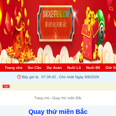
Trang chủ
Soi Cầu
Dự đoán
Nuôi Lô
Nuôi Đề
Giờ V
Bây giờ là :
07:39:42 , Chủ nhật Ngày 9/8/2026
Vip
Trang chủ
›
Quay thử miền Bắc
Quay thử miền Bắc