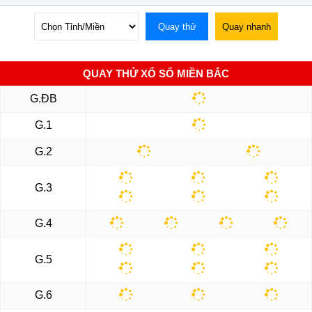
Quay thử
Quay nhanh
QUAY THỬ XỔ SỐ MIỀN BẮC
G.ĐB
G.1
G.2
G.3
G.4
G.5
G.6