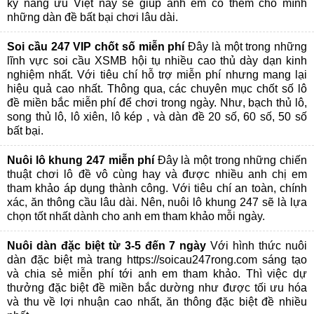
kỹ năng ưu Việt này sẽ giúp anh em có thêm cho mình
những dàn đề bất bại chơi lâu dài.
Soi cầu 247 VIP chốt số miễn phí
Đây là một trong những
lĩnh vực soi cầu XSMB hội tụ nhiều cao thủ dày dạn kinh
nghiệm nhất. Với tiêu chí hỗ trợ miễn phí nhưng mang lại
hiệu quả cao nhất. Thông qua, các chuyên mục chốt số lô
đề miền bắc miễn phí để chơi trong ngày. Như, bạch thủ lô,
song thủ lô, lô xiên, lô kép , và dàn đề 20 số, 60 số, 50 số
bất bại.
Nuôi lô khung 247 miễn phí
Đây là một trong những chiến
thuật chơi lô đề vô cùng hay và được nhiều anh chị em
tham khảo áp dụng thành công. Với tiêu chí an toàn, chính
xác, ăn thông cầu lâu dài. Nên, nuôi lô khung 247 sẽ là lựa
chọn tốt nhất dành cho anh em tham khảo mỗi ngày.
Nuôi dàn đặc biệt từ 3-5 đến 7 ngày
Với hình thức nuôi
dàn đặc biệt mà trang https://soicau247rong.com sáng tạo
và chia sẻ miễn phí tới anh em tham khảo. Thì việc dự
thưởng đặc biệt đề miền bắc dường như được tối ưu hóa
và thu về lợi nhuận cao nhất, ăn thông đặc biệt đề nhiều