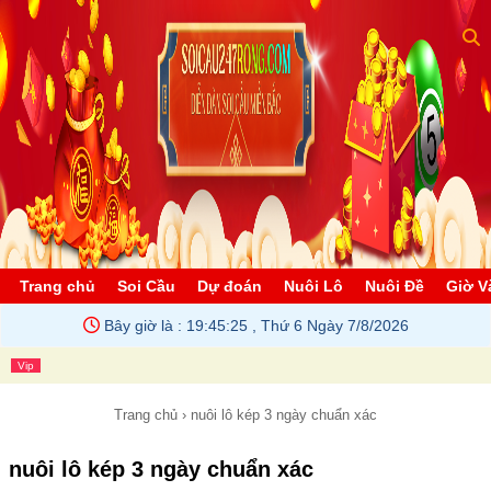
Trang chủ
Soi Cầu
Dự đoán
Nuôi Lô
Nuôi Đề
Giờ V
Bây giờ là :
19:45:25 , Thứ 6 Ngày 7/8/2026
Vip
Trang chủ
›
nuôi lô kép 3 ngày chuẩn xác
nuôi lô kép 3 ngày chuẩn xác