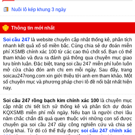
Nuôi lô kép khung 3 ngày
Thông tin mới nhất
Soi cầu 247
là website chuyên cập nhật thống kê, phân tích
nhanh kết quả xổ số miền bắc. Cùng chia sẻ dự đoán miễn
phí XSMB chính xác 100 từ các cao thủ chốt số. Bạn có thể
tham khảo và đưa ra đánh giá thông qua chuyên mục giao
lưu bình luận. Đặc biệt, trang soi cầu 247 miễn phí luôn luôn
mở cửa chào đón anh chị em mỗi ngày. Sau đây, trang
soicau247rong.com xin giới thiệu tới anh em tham khảo. Một
số chuyên mục và phương pháp chơi lô đề nổi bật nhất hiện
nay.
Soi cầu 247 rồng bạch kim chính xác 100
là chuyên mục
cập nhật chi tiết lịch sử thống kê và phân tích dự đoán
KQXSMB miễn phí mỗi ngày. Nếu bạn là người chơi lâu
năm chắc chắn đã quá quen thuộc với những con số được
chuyên gia soi cầu 247 dày công nghiên cứu và chia sẻ
công khai. Từ đó có thể thấy được
soi cầu 247 chính xác