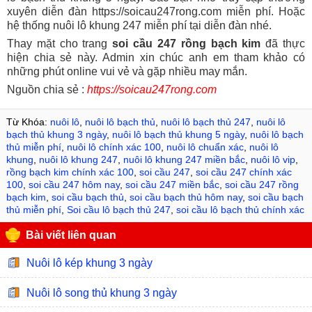
xuyên diễn đàn https://soicau247rong.com miễn phí. Hoặc
hệ thống nuôi lô khung 247 miễn phí tại diễn đàn nhé.
Thay mặt cho trang
soi cầu 247 rồng bạch kim
đã thực
hiện chia sẻ này. Admin xin chúc anh em tham khảo có
những phút online vui vẻ và gặp nhiều may mắn.
Nguồn chia sẻ :
https://soicau247rong.com
Từ Khóa:
nuôi lô
,
nuôi lô bạch thủ
,
nuôi lô bạch thủ 247
,
nuôi lô
bạch thủ khung 3 ngày
,
nuôi lô bạch thủ khung 5 ngày
,
nuôi lô bạch
thủ miễn phí
,
nuôi lô chính xác 100
,
nuôi lô chuẩn xác
,
nuôi lô
khung
,
nuôi lô khung 247
,
nuôi lô khung 247 miền bắc
,
nuôi lô vip
,
rồng bạch kim chính xác 100
,
soi cầu 247
,
soi cầu 247 chính xác
100
,
soi cầu 247 hôm nay
,
soi cầu 247 miền bắc
,
soi cầu 247 rồng
bạch kim
,
soi cầu bạch thủ
,
soi cầu bạch thủ hôm nay
,
soi cầu bạch
thủ miễn phí
,
Soi cầu lô bạch thủ 247
,
soi cầu lô bạch thủ chính xác
Bài viết liên quan
Nuôi lô kép khung 3 ngày
Nuôi lô song thủ khung 3 ngày