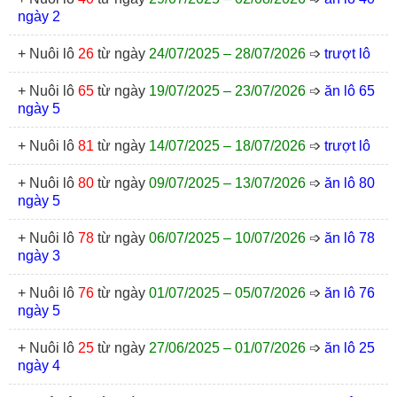
ngày 2
+ Nuôi lô
26
từ ngày
24/07/2025 – 28/07/2026
➩
trượt lô
+ Nuôi lô
65
từ ngày
19/07/2025 – 23/07/2026
➩
ăn lô 65
ngày 5
+ Nuôi lô
81
từ ngày
14/07/2025 – 18/07/2026
➩
trượt lô
+ Nuôi lô
80
từ ngày
09/07/2025 – 13/07/2026
➩
ăn lô 80
ngày 5
+ Nuôi lô
78
từ ngày
06/07/2025 – 10/07/2026
➩
ăn lô 78
ngày 3
+ Nuôi lô
76
từ ngày
01/07/2025 – 05/07/2026
➩
ăn lô 76
ngày 5
+ Nuôi lô
25
từ ngày
27/06/2025 – 01/07/2026
➩
ăn lô 25
ngày 4