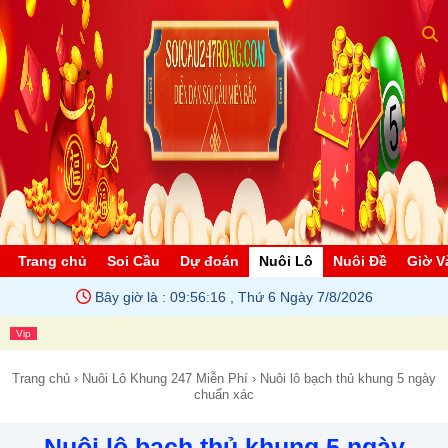
Trang chủ
Soi Cầu
Dự đoán
Nuôi Lô
Nuôi Đề
Giờ V
Bây giờ là :
09:56:17 , Thứ 6 Ngày 7/8/2026
Vip
Trang chủ
›
Nuôi Lô Khung 247 Miễn Phí
›
Nuôi lô bạch thủ khung 5 ngày
chuẩn xác
Nuôi lô bạch thủ khung 5 ngày