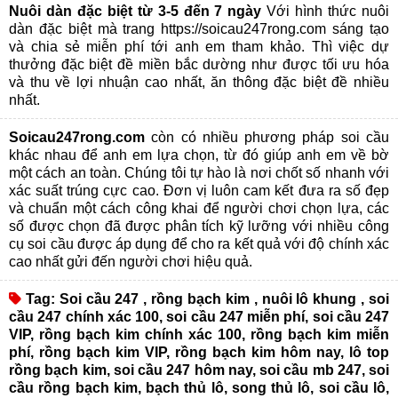
Nuôi dàn đặc biệt từ 3-5 đến 7 ngày
Với hình thức nuôi
dàn đặc biệt mà trang https://soicau247rong.com sáng tạo
và chia sẻ miễn phí tới anh em tham khảo. Thì việc dự
thưởng đặc biệt đề miền bắc dường như được tối ưu hóa
và thu về lợi nhuận cao nhất, ăn thông đặc biệt đề nhiều
nhất.
Soicau247rong.com
còn có nhiều phương pháp soi cầu
khác nhau để anh em lựa chọn, từ đó giúp anh em về bờ
một cách an toàn. Chúng tôi tự hào là nơi chốt số nhanh với
xác suất trúng cực cao. Đơn vị luôn cam kết đưa ra số đẹp
và chuẩn một cách công khai để người chơi chọn lựa, các
số được chọn đã được phân tích kỹ lưỡng với nhiều công
cụ soi cầu được áp dụng để cho ra kết quả với độ chính xác
cao nhất gửi đến người chơi hiệu quả.
Tag: Soi cầu 247 , rồng bạch kim , nuôi lô khung , soi
cầu 247 chính xác 100, soi cầu 247 miễn phí, soi cầu 247
VIP, rồng bạch kim chính xác 100, rồng bạch kim miễn
phí, rồng bạch kim VIP, rồng bạch kim hôm nay, lô top
rồng bạch kim, soi cầu 247 hôm nay, soi cầu mb 247, soi
cầu rồng bạch kim, bạch thủ lô, song thủ lô, soi cầu lô,