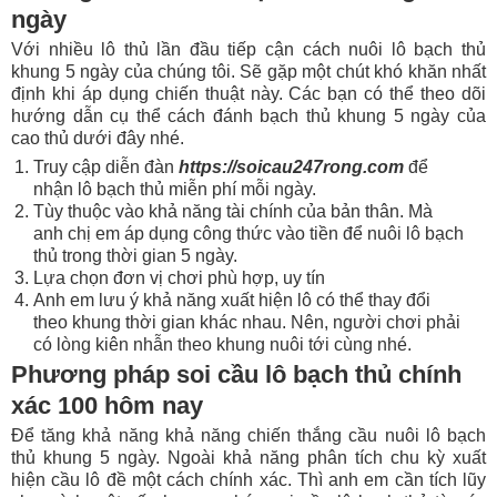
ngày
Với nhiều lô thủ lần đầu tiếp cận cách nuôi lô bạch thủ
khung 5 ngày của chúng tôi. Sẽ gặp một chút khó khăn nhất
định khi áp dụng chiến thuật này. Các bạn có thể theo dõi
hướng dẫn cụ thể cách đánh bạch thủ khung 5 ngày của
cao thủ dưới đây nhé.
Truy cập diễn đàn
https://soicau247rong.com
để
nhận lô bạch thủ miễn phí mỗi ngày.
Tùy thuộc vào khả năng tài chính của bản thân. Mà
anh chị em áp dụng công thức vào tiền để nuôi lô bạch
thủ trong thời gian 5 ngày.
Lựa chọn đơn vị chơi phù hợp, uy tín
Anh em lưu ý khả năng xuất hiện lô có thể thay đổi
theo khung thời gian khác nhau. Nên, người chơi phải
có lòng kiên nhẫn theo khung nuôi tới cùng nhé.
Phương pháp soi cầu lô bạch thủ chính
xác 100 hôm nay
Để tăng khả năng khả năng chiến thắng cầu nuôi lô bạch
thủ khung 5 ngày. Ngoài khả năng phân tích chu kỳ xuất
hiện cầu lô đề một cách chính xác. Thì anh em cần tích lũy