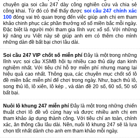
chuyên gia soi cầu 247 dày công nghiên cứu và chia sẻ
công khai. Từ đó có thể thấy được
soi cầu 247 chính xác
100
đóng vai trò quan trọng đến việc giúp anh chị em tham
khảo chinh phục các phần thưởng xổ số miền bắc mỗi ngày.
Đặc biệt là người mới tham gia lĩnh vực xổ số. Với những
kỹ năng ưu Việt này sẽ giúp anh em có thêm cho mình
những dàn đề bất bại chơi lâu dài.
Soi cầu 247 VIP chốt số miễn phí
Đây là một trong những
lĩnh vực soi cầu XSMB hội tụ nhiều cao thủ dày dạn kinh
nghiệm nhất. Với tiêu chí hỗ trợ miễn phí nhưng mang lại
hiệu quả cao nhất. Thông qua, các chuyên mục chốt số lô
đề miền bắc miễn phí để chơi trong ngày. Như, bạch thủ lô,
song thủ lô, lô xiên, lô kép , và dàn đề 20 số, 60 số, 50 số
bất bại.
Nuôi lô khung 247 miễn phí
Đây là một trong những chiến
thuật chơi lô đề vô cùng hay và được nhiều anh chị em
tham khảo áp dụng thành công. Với tiêu chí an toàn, chính
xác, ăn thông cầu lâu dài. Nên, nuôi lô khung 247 sẽ là lựa
chọn tốt nhất dành cho anh em tham khảo mỗi ngày.