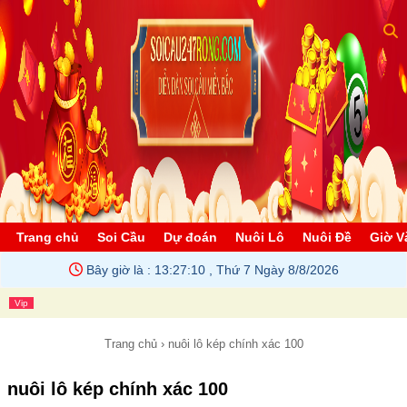
Trang chủ
Soi Cầu
Dự đoán
Nuôi Lô
Nuôi Đề
Giờ V
Bây giờ là :
13:27:10 , Thứ 7 Ngày 8/8/2026
Vip
Trang chủ
›
nuôi lô kép chính xác 100
nuôi lô kép chính xác 100