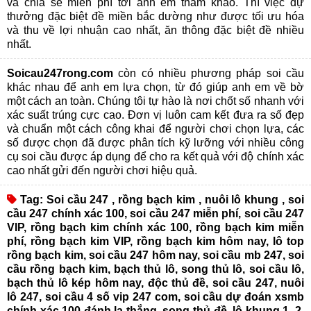
và chia sẻ miễn phí tới anh em tham khảo. Thì việc dự
thưởng đặc biệt đề miền bắc dường như được tối ưu hóa
và thu về lợi nhuận cao nhất, ăn thông đặc biệt đề nhiều
nhất.
Soicau247rong.com
còn có nhiều phương pháp soi cầu
khác nhau để anh em lựa chọn, từ đó giúp anh em về bờ
một cách an toàn. Chúng tôi tự hào là nơi chốt số nhanh với
xác suất trúng cực cao. Đơn vị luôn cam kết đưa ra số đẹp
và chuẩn một cách công khai để người chơi chọn lựa, các
số được chọn đã được phân tích kỹ lưỡng với nhiều công
cụ soi cầu được áp dụng để cho ra kết quả với độ chính xác
cao nhất gửi đến người chơi hiệu quả.
Tag: Soi cầu 247 , rồng bạch kim , nuôi lô khung , soi
cầu 247 chính xác 100, soi cầu 247 miễn phí, soi cầu 247
VIP, rồng bạch kim chính xác 100, rồng bạch kim miễn
phí, rồng bạch kim VIP, rồng bạch kim hôm nay, lô top
rồng bạch kim, soi cầu 247 hôm nay, soi cầu mb 247, soi
cầu rồng bạch kim, bạch thủ lô, song thủ lô, soi cầu lô,
bạch thủ lô kép hôm nay, độc thủ đề, soi cầu 247, nuôi
lô 247, soi cầu 4 số vip 247 com, soi cầu dự đoán xsmb
chính xác 100 đánh la thắng, song thủ đề, lô khung 1, 2,