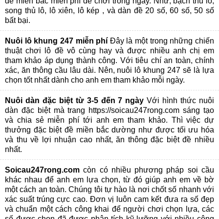
đề miền bắc miễn phí để chơi trong ngày. Như, bạch thủ lô,
song thủ lô, lô xiên, lô kép , và dàn đề 20 số, 60 số, 50 số
bất bại.
Nuôi lô khung 247 miễn phí
Đây là một trong những chiến
thuật chơi lô đề vô cùng hay và được nhiều anh chị em
tham khảo áp dụng thành công. Với tiêu chí an toàn, chính
xác, ăn thông cầu lâu dài. Nên, nuôi lô khung 247 sẽ là lựa
chọn tốt nhất dành cho anh em tham khảo mỗi ngày.
Nuôi dàn đặc biệt từ 3-5 đến 7 ngày
Với hình thức nuôi
dàn đặc biệt mà trang https://soicau247rong.com sáng tạo
và chia sẻ miễn phí tới anh em tham khảo. Thì việc dự
thưởng đặc biệt đề miền bắc dường như được tối ưu hóa
và thu về lợi nhuận cao nhất, ăn thông đặc biệt đề nhiều
nhất.
Soicau247rong.com
còn có nhiều phương pháp soi cầu
khác nhau để anh em lựa chọn, từ đó giúp anh em về bờ
một cách an toàn. Chúng tôi tự hào là nơi chốt số nhanh với
xác suất trúng cực cao. Đơn vị luôn cam kết đưa ra số đẹp
và chuẩn một cách công khai để người chơi chọn lựa, các
số được chọn đã được phân tích kỹ lưỡng với nhiều công