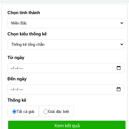
Chọn tỉnh thành
Chọn kiểu thống kê
Từ ngày
Đến ngày
Thống kê
Tất cả giải
Giải đặc biệt
Xem kết quả