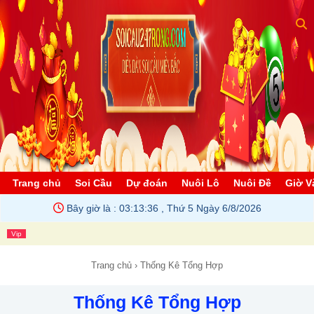
Trang chủ
Soi Cầu
Dự đoán
Nuôi Lô
Nuôi Đề
Giờ V
Bây giờ là :
03:13:36 , Thứ 5 Ngày 6/8/2026
Vip
Trang chủ
›
Thống Kê Tổng Hợp
Thống Kê Tổng Hợp