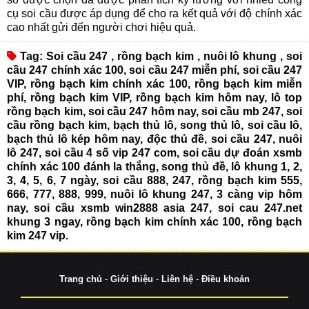
cụ soi cầu được áp dụng để cho ra kết quả với độ chính xác
cao nhất gửi đến người chơi hiệu quả.
Tag: Soi cầu 247 , rồng bạch kim , nuôi lô khung , soi
cầu 247 chính xác 100, soi cầu 247 miễn phí, soi cầu 247
VIP, rồng bạch kim chính xác 100, rồng bạch kim miễn
phí, rồng bạch kim VIP, rồng bạch kim hôm nay, lô top
rồng bạch kim, soi cầu 247 hôm nay, soi cầu mb 247, soi
cầu rồng bạch kim, bạch thủ lô, song thủ lô, soi cầu lô,
bạch thủ lô kép hôm nay, độc thủ đề, soi cầu 247, nuôi
lô 247, soi cầu 4 số vip 247 com, soi cầu dự đoán xsmb
chính xác 100 đánh la thắng, song thủ đề, lô khung 1, 2,
3, 4, 5, 6, 7 ngày, soi cầu 888, 247, rồng bạch kim 555,
666, 777, 888, 999, nuôi lô khung 247, 3 càng vip hôm
nay, soi cầu xsmb win2888 asia 247, soi cau 247.net
khung 3 ngay, rồng bạch kim chính xác 100, rồng bạch
kim 247 vip.
Trang chủ
-
Giới thiệu
-
Liên hệ
-
Điều khoản