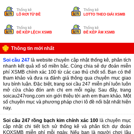
Thống kê
Thống kê
LÔ RƠI TỪ ĐỀ
LOTTO THEO GIẢI XSMB
Thống kê
Thống kê
ĐỀ KÉP LỆCH XSMB
ĐỀ KÉP ÂM XSMB
Thông tin mới nhất
Soi cầu 247
là website chuyên cập nhật thống kê, phân tích
nhanh kết quả xổ số miền bắc. Cùng chia sẻ dự đoán miễn
phí XSMB chính xác 100 từ các cao thủ chốt số. Bạn có thể
tham khảo và đưa ra đánh giá thông qua chuyên mục giao
lưu bình luận. Đặc biệt, trang soi cầu 247 miễn phí luôn luôn
mở cửa chào đón anh chị em mỗi ngày. Sau đây, trang
soicau247rong.com xin giới thiệu tới anh em tham khảo. Một
số chuyên mục và phương pháp chơi lô đề nổi bật nhất hiện
nay.
Soi cầu 247 rồng bạch kim chính xác 100
là chuyên mục
cập nhật chi tiết lịch sử thống kê và phân tích dự đoán
KQXSMB miễn phí mỗi ngày. Nếu bạn là người chơi lâu