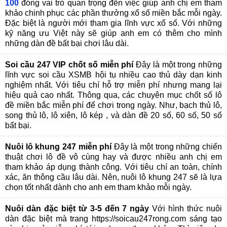
100
đóng vai trò quan trọng đến việc giúp anh chị em tham
khảo chinh phục các phần thưởng xổ số miền bắc mỗi ngày.
Đặc biệt là người mới tham gia lĩnh vực xổ số. Với những
kỹ năng ưu Việt này sẽ giúp anh em có thêm cho mình
những dàn đề bất bại chơi lâu dài.
Soi cầu 247 VIP chốt số miễn phí
Đây là một trong những
lĩnh vực soi cầu XSMB hội tụ nhiều cao thủ dày dạn kinh
nghiệm nhất. Với tiêu chí hỗ trợ miễn phí nhưng mang lại
hiệu quả cao nhất. Thông qua, các chuyên mục chốt số lô
đề miền bắc miễn phí để chơi trong ngày. Như, bạch thủ lô,
song thủ lô, lô xiên, lô kép , và dàn đề 20 số, 60 số, 50 số
bất bại.
Nuôi lô khung 247 miễn phí
Đây là một trong những chiến
thuật chơi lô đề vô cùng hay và được nhiều anh chị em
tham khảo áp dụng thành công. Với tiêu chí an toàn, chính
xác, ăn thông cầu lâu dài. Nên, nuôi lô khung 247 sẽ là lựa
chọn tốt nhất dành cho anh em tham khảo mỗi ngày.
Nuôi dàn đặc biệt từ 3-5 đến 7 ngày
Với hình thức nuôi
dàn đặc biệt mà trang https://soicau247rong.com sáng tạo