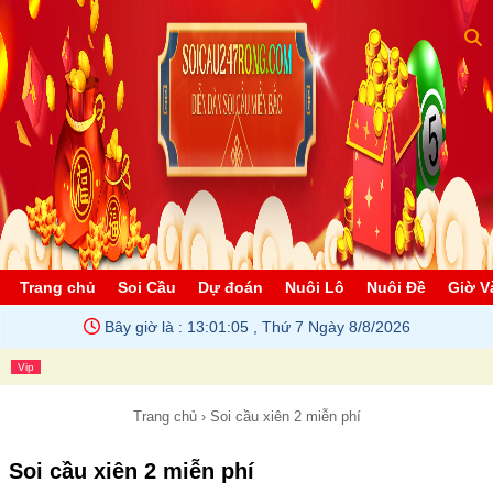
Trang chủ
Soi Cầu
Dự đoán
Nuôi Lô
Nuôi Đề
Giờ V
Bây giờ là :
13:01:05 , Thứ 7 Ngày 8/8/2026
Vip
Trang chủ
›
Soi cầu xiên 2 miễn phí
Soi cầu xiên 2 miễn phí