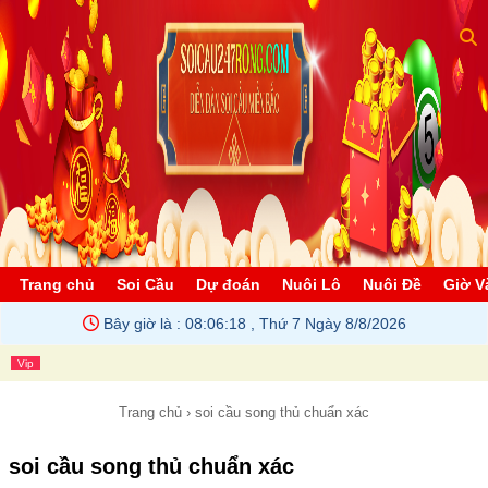
Trang chủ
Soi Cầu
Dự đoán
Nuôi Lô
Nuôi Đề
Giờ V
Bây giờ là :
08:06:18 , Thứ 7 Ngày 8/8/2026
Vip
Trang chủ
›
soi cầu song thủ chuẩn xác
soi cầu song thủ chuẩn xác