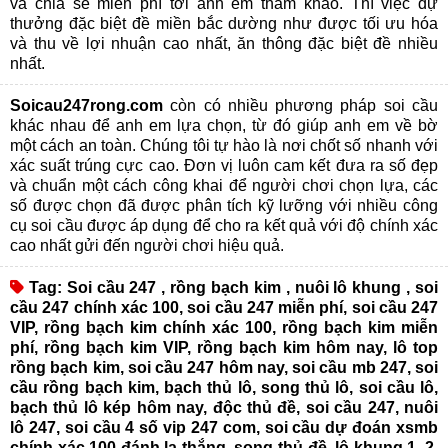
và chia sẻ miễn phí tới anh em tham khảo. Thì việc dự
thưởng đặc biệt đề miền bắc dường như được tối ưu hóa
và thu về lợi nhuận cao nhất, ăn thông đặc biệt đề nhiều
nhất.
Soicau247rong.com
còn có nhiều phương pháp soi cầu
khác nhau để anh em lựa chọn, từ đó giúp anh em về bờ
một cách an toàn. Chúng tôi tự hào là nơi chốt số nhanh với
xác suất trúng cực cao. Đơn vị luôn cam kết đưa ra số đẹp
và chuẩn một cách công khai để người chơi chọn lựa, các
số được chọn đã được phân tích kỹ lưỡng với nhiều công
cụ soi cầu được áp dụng để cho ra kết quả với độ chính xác
cao nhất gửi đến người chơi hiệu quả.
Tag: Soi cầu 247 , rồng bạch kim , nuôi lô khung , soi
cầu 247 chính xác 100, soi cầu 247 miễn phí, soi cầu 247
VIP, rồng bạch kim chính xác 100, rồng bạch kim miễn
phí, rồng bạch kim VIP, rồng bạch kim hôm nay, lô top
rồng bạch kim, soi cầu 247 hôm nay, soi cầu mb 247, soi
cầu rồng bạch kim, bạch thủ lô, song thủ lô, soi cầu lô,
bạch thủ lô kép hôm nay, độc thủ đề, soi cầu 247, nuôi
lô 247, soi cầu 4 số vip 247 com, soi cầu dự đoán xsmb
chính xác 100 đánh la thắng, song thủ đề, lô khung 1, 2,