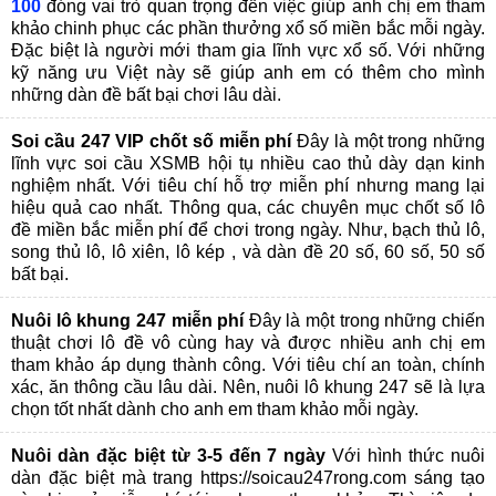
100
đóng vai trò quan trọng đến việc giúp anh chị em tham
khảo chinh phục các phần thưởng xổ số miền bắc mỗi ngày.
Đặc biệt là người mới tham gia lĩnh vực xổ số. Với những
kỹ năng ưu Việt này sẽ giúp anh em có thêm cho mình
những dàn đề bất bại chơi lâu dài.
Soi cầu 247 VIP chốt số miễn phí
Đây là một trong những
lĩnh vực soi cầu XSMB hội tụ nhiều cao thủ dày dạn kinh
nghiệm nhất. Với tiêu chí hỗ trợ miễn phí nhưng mang lại
hiệu quả cao nhất. Thông qua, các chuyên mục chốt số lô
đề miền bắc miễn phí để chơi trong ngày. Như, bạch thủ lô,
song thủ lô, lô xiên, lô kép , và dàn đề 20 số, 60 số, 50 số
bất bại.
Nuôi lô khung 247 miễn phí
Đây là một trong những chiến
thuật chơi lô đề vô cùng hay và được nhiều anh chị em
tham khảo áp dụng thành công. Với tiêu chí an toàn, chính
xác, ăn thông cầu lâu dài. Nên, nuôi lô khung 247 sẽ là lựa
chọn tốt nhất dành cho anh em tham khảo mỗi ngày.
Nuôi dàn đặc biệt từ 3-5 đến 7 ngày
Với hình thức nuôi
dàn đặc biệt mà trang https://soicau247rong.com sáng tạo