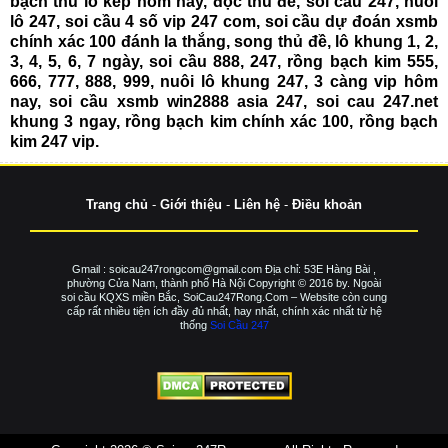
bạch thủ lô kép hôm nay, độc thủ đề, soi cầu 247, nuôi
lô 247, soi cầu 4 số vip 247 com, soi cầu dự đoán xsmb
chính xác 100 đánh la thắng, song thủ đề, lô khung 1, 2,
3, 4, 5, 6, 7 ngày, soi cầu 888, 247, rồng bạch kim 555,
666, 777, 888, 999, nuôi lô khung 247, 3 càng vip hôm
nay, soi cầu xsmb win2888 asia 247, soi cau 247.net
khung 3 ngay, rồng bạch kim chính xác 100, rồng bạch
kim 247 vip.
Trang chủ
-
Giới thiệu
-
Liên hệ
-
Điều khoản
Gmail :
soicau247rongcom@gmail.com
Địa chỉ: 53E Hàng Bài ,
phường Cửa Nam, thành phố Hà Nội
Copyright © 2016 by. Ngoài
soi cầu KQXS miền Bắc, SoiCau247Rong.Com – Website còn cung
cấp rất nhiều tiện ích đầy đủ nhất, hay nhất, chính xác nhất từ hệ
thống
Soi Cầu 247