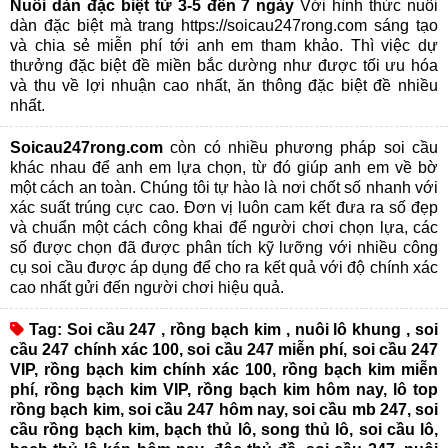
Nuôi dàn đặc biệt từ 3-5 đến 7 ngày
Với hình thức nuôi
dàn đặc biệt mà trang https://soicau247rong.com sáng tạo
và chia sẻ miễn phí tới anh em tham khảo. Thì việc dự
thưởng đặc biệt đề miền bắc dường như được tối ưu hóa
và thu về lợi nhuận cao nhất, ăn thông đặc biệt đề nhiều
nhất.
Soicau247rong.com
còn có nhiều phương pháp soi cầu
khác nhau để anh em lựa chọn, từ đó giúp anh em về bờ
một cách an toàn. Chúng tôi tự hào là nơi chốt số nhanh với
xác suất trúng cực cao. Đơn vị luôn cam kết đưa ra số đẹp
và chuẩn một cách công khai để người chơi chọn lựa, các
số được chọn đã được phân tích kỹ lưỡng với nhiều công
cụ soi cầu được áp dụng để cho ra kết quả với độ chính xác
cao nhất gửi đến người chơi hiệu quả.
Tag: Soi cầu 247 , rồng bạch kim , nuôi lô khung , soi
cầu 247 chính xác 100, soi cầu 247 miễn phí, soi cầu 247
VIP, rồng bạch kim chính xác 100, rồng bạch kim miễn
phí, rồng bạch kim VIP, rồng bạch kim hôm nay, lô top
rồng bạch kim, soi cầu 247 hôm nay, soi cầu mb 247, soi
cầu rồng bạch kim, bạch thủ lô, song thủ lô, soi cầu lô,