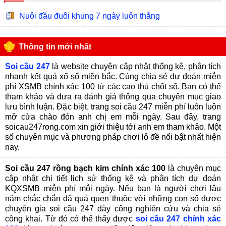
Nuôi đầu đuôi khung 7 ngày luôn thắng
Thông tin mới nhất
Soi cầu 247
là website chuyên cập nhật thống kê, phân tích
nhanh kết quả xổ số miền bắc. Cùng chia sẻ dự đoán miễn
phí XSMB chính xác 100 từ các cao thủ chốt số. Bạn có thể
tham khảo và đưa ra đánh giá thông qua chuyên mục giao
lưu bình luận. Đặc biệt, trang soi cầu 247 miễn phí luôn luôn
mở cửa chào đón anh chị em mỗi ngày. Sau đây, trang
soicau247rong.com xin giới thiệu tới anh em tham khảo. Một
số chuyên mục và phương pháp chơi lô đề nổi bật nhất hiện
nay.
Soi cầu 247 rồng bạch kim chính xác 100
là chuyên mục
cập nhật chi tiết lịch sử thống kê và phân tích dự đoán
KQXSMB miễn phí mỗi ngày. Nếu bạn là người chơi lâu
năm chắc chắn đã quá quen thuộc với những con số được
chuyên gia soi cầu 247 dày công nghiên cứu và chia sẻ
công khai. Từ đó có thể thấy được
soi cầu 247 chính xác