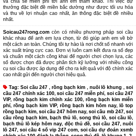
và chia sẻ miễn phí tới anh em tham khảo. Thì việc dự
thưởng đặc biệt đề miền bắc dường như được tối ưu hóa
và thu về lợi nhuận cao nhất, ăn thông đặc biệt đề nhiều
nhất.
Soicau247rong.com
còn có nhiều phương pháp soi cầu
khác nhau để anh em lựa chọn, từ đó giúp anh em về bờ
một cách an toàn. Chúng tôi tự hào là nơi chốt số nhanh với
xác suất trúng cực cao. Đơn vị luôn cam kết đưa ra số đẹp
và chuẩn một cách công khai để người chơi chọn lựa, các
số được chọn đã được phân tích kỹ lưỡng với nhiều công
cụ soi cầu được áp dụng để cho ra kết quả với độ chính xác
cao nhất gửi đến người chơi hiệu quả.
Tag: Soi cầu 247 , rồng bạch kim , nuôi lô khung , soi
cầu 247 chính xác 100, soi cầu 247 miễn phí, soi cầu 247
VIP, rồng bạch kim chính xác 100, rồng bạch kim miễn
phí, rồng bạch kim VIP, rồng bạch kim hôm nay, lô top
rồng bạch kim, soi cầu 247 hôm nay, soi cầu mb 247, soi
cầu rồng bạch kim, bạch thủ lô, song thủ lô, soi cầu lô,
bạch thủ lô kép hôm nay, độc thủ đề, soi cầu 247, nuôi
lô 247, soi cầu 4 số vip 247 com, soi cầu dự đoán xsmb
chính xác 100 đánh la thắng, song thủ đề, lô khung 1, 2,