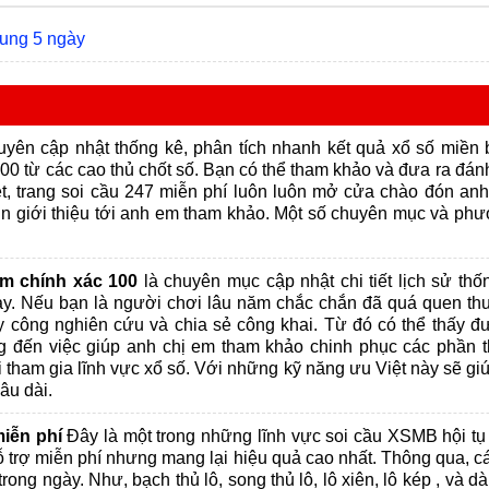
hung 5 ngày
uyên cập nhật thống kê, phân tích nhanh kết quả xổ số miền
0 từ các cao thủ chốt số. Bạn có thể tham khảo và đưa ra đá
ệt, trang soi cầu 247 miễn phí luôn luôn mở cửa chào đón an
n giới thiệu tới anh em tham khảo. Một số chuyên mục và phư
im chính xác 100
là chuyên mục cập nhật chi tiết lịch sử th
. Nếu bạn là người chơi lâu năm chắc chắn đã quá quen th
y công nghiên cứu và chia sẻ công khai. Từ đó có thể thấy 
ng đến việc giúp anh chị em tham khảo chinh phục các phần
i tham gia lĩnh vực xổ số. Với những kỹ năng ưu Việt này sẽ g
âu dài.
miễn phí
Đây là một trong những lĩnh vực soi cầu XSMB hội tụ
hỗ trợ miễn phí nhưng mang lại hiệu quả cao nhất. Thông qua, c
ong ngày. Như, bạch thủ lô, song thủ lô, lô xiên, lô kép , và dà