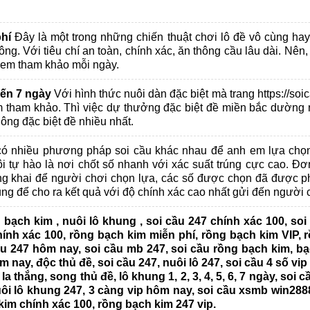
phí
Đây là một trong những chiến thuật chơi lô đề vô cùng ha
g. Với tiêu chí an toàn, chính xác, ăn thông cầu lâu dài. Nên,
 em tham khảo mỗi ngày.
đến 7 ngày
Với hình thức nuôi dàn đặc biệt mà trang https://s
em tham khảo. Thì việc dự thưởng đặc biệt đề miền bắc dường 
hông đặc biệt đề nhiều nhất.
ó nhiều phương pháp soi cầu khác nhau để anh em lựa chọn
i tự hào là nơi chốt số nhanh với xác suất trúng cực cao. Đơ
g khai để người chơi chọn lựa, các số được chọn đã được ph
ng để cho ra kết quả với độ chính xác cao nhất gửi đến người 
 bạch kim , nuôi lô khung , soi cầu 247 chính xác 100, soi
hính xác 100, rồng bạch kim miễn phí, rồng bạch kim VIP, 
u 247 hôm nay, soi cầu mb 247, soi cầu rồng bạch kim, bạc
m nay, độc thủ đề, soi cầu 247, nuôi lô 247, soi cầu 4 số v
 thắng, song thủ đề, lô khung 1, 2, 3, 4, 5, 6, 7 ngày, soi 
nuôi lô khung 247, 3 càng vip hôm nay, soi cầu xsmb win2888
im chính xác 100, rồng bạch kim 247 vip.