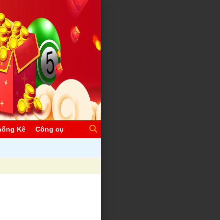
hống Kê
Công cụ