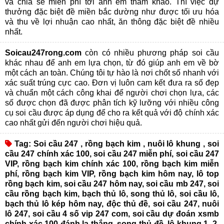
và chia sẻ miễn phí tới anh em tham khảo. Thì việc dự
thưởng đặc biệt đề miền bắc dường như được tối ưu hóa
và thu về lợi nhuận cao nhất, ăn thông đặc biệt đề nhiều
nhất.
Soicau247rong.com
còn có nhiều phương pháp soi cầu
khác nhau để anh em lựa chọn, từ đó giúp anh em về bờ
một cách an toàn. Chúng tôi tự hào là nơi chốt số nhanh với
xác suất trúng cực cao. Đơn vị luôn cam kết đưa ra số đẹp
và chuẩn một cách công khai để người chơi chọn lựa, các
số được chọn đã được phân tích kỹ lưỡng với nhiều công
cụ soi cầu được áp dụng để cho ra kết quả với độ chính xác
cao nhất gửi đến người chơi hiệu quả.
Tag: Soi cầu 247 , rồng bạch kim , nuôi lô khung , soi
cầu 247 chính xác 100, soi cầu 247 miễn phí, soi cầu 247
VIP, rồng bạch kim chính xác 100, rồng bạch kim miễn
phí, rồng bạch kim VIP, rồng bạch kim hôm nay, lô top
rồng bạch kim, soi cầu 247 hôm nay, soi cầu mb 247, soi
cầu rồng bạch kim, bạch thủ lô, song thủ lô, soi cầu lô,
bạch thủ lô kép hôm nay, độc thủ đề, soi cầu 247, nuôi
lô 247, soi cầu 4 số vip 247 com, soi cầu dự đoán xsmb
chính xác 100 đánh la thắng, song thủ đề, lô khung 1, 2,