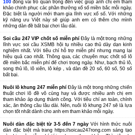
100
đóng vai trò quan trọng đến việc giúp anh chị em tham
khảo chinh phục các phần thưởng xổ số miền bắc mỗi ngày.
Đặc biệt là người mới tham gia lĩnh vực xổ số. Với những
kỹ năng ưu Việt này sẽ giúp anh em có thêm cho mình
những dàn đề bất bại chơi lâu dài.
Soi cầu 247 VIP chốt số miễn phí
Đây là một trong những
lĩnh vực soi cầu XSMB hội tụ nhiều cao thủ dày dạn kinh
nghiệm nhất. Với tiêu chí hỗ trợ miễn phí nhưng mang lại
hiệu quả cao nhất. Thông qua, các chuyên mục chốt số lô
đề miền bắc miễn phí để chơi trong ngày. Như, bạch thủ lô,
song thủ lô, lô xiên, lô kép , và dàn đề 20 số, 60 số, 50 số
bất bại.
Nuôi lô khung 247 miễn phí
Đây là một trong những chiến
thuật chơi lô đề vô cùng hay và được nhiều anh chị em
tham khảo áp dụng thành công. Với tiêu chí an toàn, chính
xác, ăn thông cầu lâu dài. Nên, nuôi lô khung 247 sẽ là lựa
chọn tốt nhất dành cho anh em tham khảo mỗi ngày.
Nuôi dàn đặc biệt từ 3-5 đến 7 ngày
Với hình thức nuôi
dàn đặc biệt mà trang https://soicau247rong.com sáng tạo