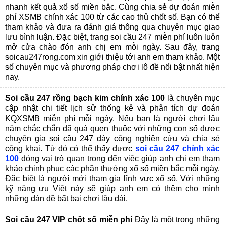
nhanh kết quả xổ số miền bắc. Cùng chia sẻ dự đoán miễn
phí XSMB chính xác 100 từ các cao thủ chốt số. Bạn có thể
tham khảo và đưa ra đánh giá thông qua chuyên mục giao
lưu bình luận. Đặc biệt, trang soi cầu 247 miễn phí luôn luôn
mở cửa chào đón anh chị em mỗi ngày. Sau đây, trang
soicau247rong.com xin giới thiệu tới anh em tham khảo. Một
số chuyên mục và phương pháp chơi lô đề nổi bật nhất hiện
nay.
Soi cầu 247 rồng bạch kim chính xác 100
là chuyên mục
cập nhật chi tiết lịch sử thống kê và phân tích dự đoán
KQXSMB miễn phí mỗi ngày. Nếu bạn là người chơi lâu
năm chắc chắn đã quá quen thuộc với những con số được
chuyên gia soi cầu 247 dày công nghiên cứu và chia sẻ
công khai. Từ đó có thể thấy được
soi cầu 247 chính xác
100
đóng vai trò quan trọng đến việc giúp anh chị em tham
khảo chinh phục các phần thưởng xổ số miền bắc mỗi ngày.
Đặc biệt là người mới tham gia lĩnh vực xổ số. Với những
kỹ năng ưu Việt này sẽ giúp anh em có thêm cho mình
những dàn đề bất bại chơi lâu dài.
Soi cầu 247 VIP chốt số miễn phí
Đây là một trong những