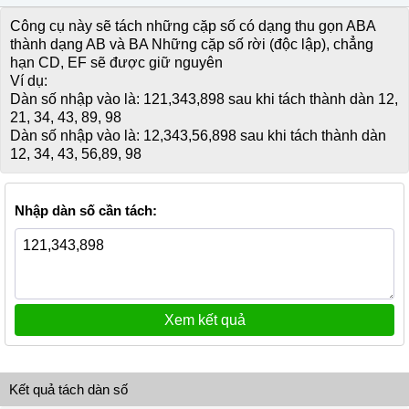
Công cụ này sẽ tách những cặp số có dạng thu gọn ABA
thành dạng AB và BA Những cặp số rời (độc lập), chẳng
hạn CD, EF sẽ được giữ nguyên
Ví dụ:
Dàn số nhập vào là: 121,343,898 sau khi tách thành dàn 12,
21, 34, 43, 89, 98
Dàn số nhập vào là: 12,343,56,898 sau khi tách thành dàn
12, 34, 43, 56,89, 98
Nhập dàn số cần tách:
Xem kết quả
Kết quả tách dàn số